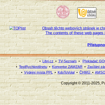
Obsah těchto webových stránek je chr
The contents of these web pages i
Přístupn
•
Libri.cz
•
TV-Seznam
•
Překladač G
•
TestRychlostiInetu
•
Konvertor ZAMZAR
•
Zasílání zá
•
Výdejní místa PPL
•
KdoToVolal
•
ČHMÚ
•
AMS
Copyright © 2011-2025, Pav