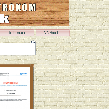
Informace
Všehochuť