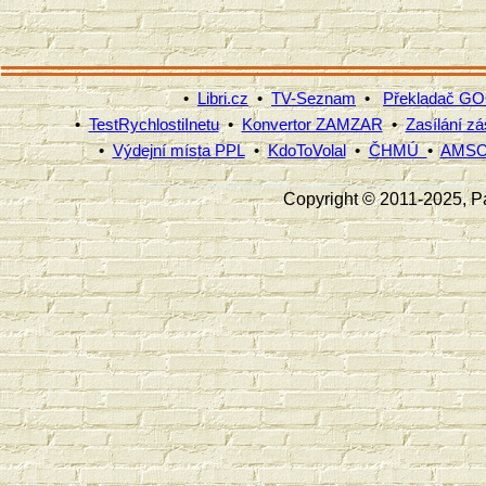
•
Libri.cz
•
TV-Seznam
•
Překladač G
•
TestRychlostiInetu
•
Konvertor ZAMZAR
•
Zasílání zá
•
Výdejní místa PPL
•
KdoToVolal
•
ČHMÚ
•
AMS
Copyright © 2011-2025, Pav